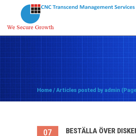
Home
/
Articles posted by admin
(Page
BESTÄLLA ÖVER DISKE
07