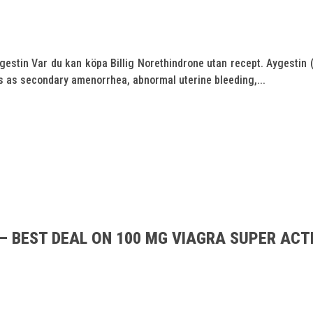
stin Var du kan köpa Billig Norethindrone utan recept. Aygestin (no
ns as secondary amenorrhea, abnormal uterine bleeding,...
 – BEST DEAL ON 100 MG VIAGRA SUPER ACT