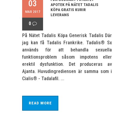
03
APOTEK PÅ NÄTET TADALIS
KÖPA GRATIS KURIR
MAR 2017
LEVERANS
0
På Nätet Tadalis Köpa Generisk Tadalis Där
jag kan få Tadalis Frankrike. Tadalis® Sx
används för att behandla sexuella
funktionsproblem såsom impotens eller
erektil dysfunktion. Det produceras av
Ajanta. Huvudingrediensen är samma som i
Cialis® - Tadalafil. ...
READ MORE