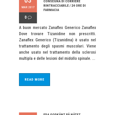
03
CONSEGNA DI CORRIERE
RINTRACCIABILE / 24 ORE DI
MAR 2017
FARMACIA
0
A buon mercato Zanaflex Generico Zanaflex
Dove trovare Tizanidine non prescritti.
Zanaflex Generico (Tizanidina) è usato nel
trattamento degli spasmi muscolari. Viene
anche usato nel trattamento della sclerosi
multipla e delle lesioni del midollo spinale. ...
READ MORE
FDA GODKÄNT PÅ NÄTET