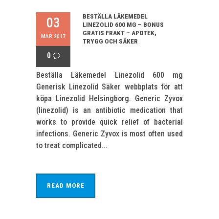
BESTÄLLA LÄKEMEDEL
03
LINEZOLID 600 MG – BONUS
GRATIS FRAKT – APOTEK,
MAR 2017
TRYGG OCH SÄKER
0
Beställa Läkemedel Linezolid 600 mg
Generisk Linezolid Säker webbplats för att
köpa Linezolid Helsingborg. Generic Zyvox
(linezolid) is an antibiotic medication that
works to provide quick relief of bacterial
infections. Generic Zyvox is most often used
to treat complicated...
READ MORE