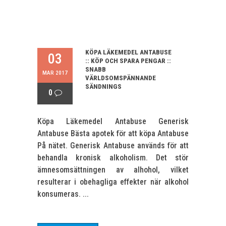
KÖPA LÄKEMEDEL ANTABUSE
03
:: KÖP OCH SPARA PENGAR ::
SNABB
MAR 2017
VÄRLDSOMSPÄNNANDE
SÄNDNINGS
0
Köpa Läkemedel Antabuse Generisk
Antabuse Bästa apotek för att köpa Antabuse
På nätet. Generisk Antabuse används för att
behandla kronisk alkoholism. Det stör
ämnesomsättningen av alhohol, vilket
resulterar i obehagliga effekter när alkohol
konsumeras. ...