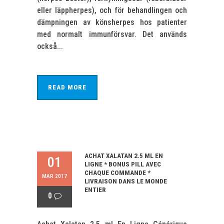
eller läppherpes), och för behandlingen och
dämpningen av könsherpes hos patienter
med normalt immunförsvar. Det används
också...
READ MORE
ACHAT XALATAN 2.5 ML EN
01
LIGNE * BONUS PILL AVEC
CHAQUE COMMANDE *
MAR 2017
LIVRAISON DANS LE MONDE
ENTIER
0