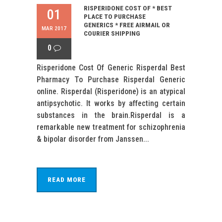
RISPERIDONE COST OF * BEST
01
PLACE TO PURCHASE
GENERICS * FREE AIRMAIL OR
MAR 2017
COURIER SHIPPING
0
Risperidone Cost Of Generic Risperdal Best
Pharmacy To Purchase Risperdal Generic
online. Risperdal (Risperidone) is an atypical
antipsychotic. It works by affecting certain
substances in the brain.Risperdal is a
remarkable new treatment for schizophrenia
& bipolar disorder from Janssen...
READ MORE