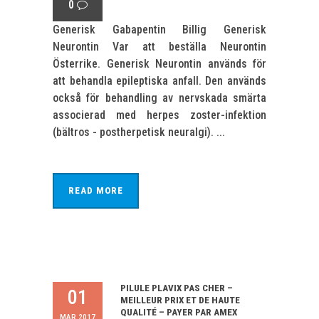
0
Generisk Gabapentin Billig Generisk
Neurontin Var att beställa Neurontin
Österrike. Generisk Neurontin används för
att behandla epileptiska anfall. Den används
också för behandling av nervskada smärta
associerad med herpes zoster-infektion
(bältros - postherpetisk neuralgi). ...
READ MORE
PILULE PLAVIX PAS CHER –
01
MEILLEUR PRIX ET DE HAUTE
QUALITÉ – PAYER PAR AMEX
MAR 2017