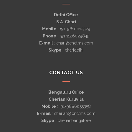
Delhi Office
S.A. Chari
Mobile
: +91-9810012529
Phone
: +91 1126029845
E-mail
: chari@cnctms.com
Skype
: charidelhi
CONTACT US
Bengaluru Office
Cherian Kuruvila
Mobile
: +91-9886055358
E-mail
: cherian@cnctms.com
Skype
: cherianbangalore