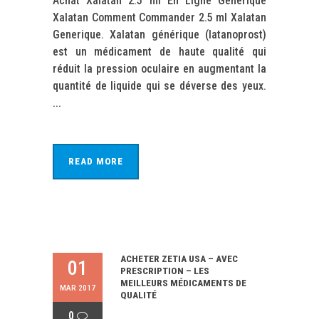
Achat Xalatan 2.5 ml En Ligne Générique
Xalatan Comment Commander 2.5 ml Xalatan
Generique. Xalatan générique (latanoprost)
est un médicament de haute qualité qui
réduit la pression oculaire en augmentant la
quantité de liquide qui se déverse des yeux.
...
READ MORE
ACHETER ZETIA USA – AVEC
01
PRESCRIPTION – LES
MEILLEURS MÉDICAMENTS DE
MAR 2017
QUALITÉ
0