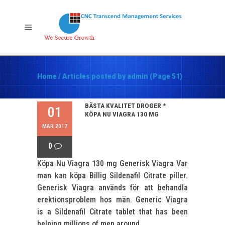
Home
/
Articles posted by admin
(Page 51)
BÄSTA KVALITET DROGER *
01
KÖPA NU VIAGRA 130 MG
MAR 2017
0
Köpa Nu Viagra 130 mg Generisk Viagra Var
man kan köpa Billig Sildenafil Citrate piller.
Generisk Viagra används för att behandla
erektionsproblem hos män. Generic Viagra
is a Sildenafil Citrate tablet that has been
helping millions of men around...