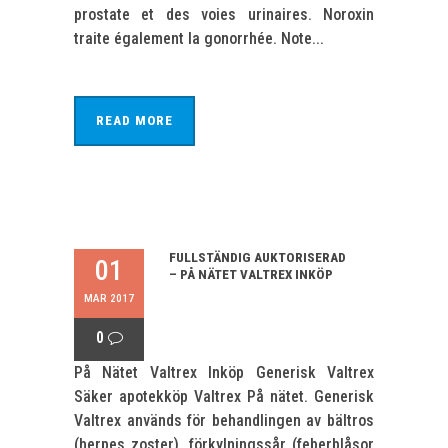
prostate et des voies urinaires. Noroxin
traite également la gonorrhée. Note...
READ MORE
FULLSTÄNDIG AUKTORISERAD
01
– PÅ NÄTET VALTREX INKÖP
MAR 2017
0
På Nätet Valtrex Inköp Generisk Valtrex
Säker apotekköp Valtrex På nätet. Generisk
Valtrex används för behandlingen av bältros
(herpes zoster), förkylningssår (feberblåsor