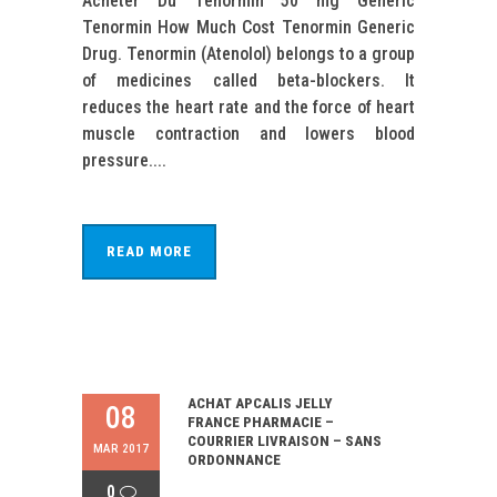
Acheter Du Tenormin 50 mg Generic
Tenormin How Much Cost Tenormin Generic
Drug. Tenormin (Atenolol) belongs to a group
of medicines called beta-blockers. It
reduces the heart rate and the force of heart
muscle contraction and lowers blood
pressure....
READ MORE
ACHAT APCALIS JELLY
08
FRANCE PHARMACIE –
COURRIER LIVRAISON – SANS
MAR 2017
ORDONNANCE
0