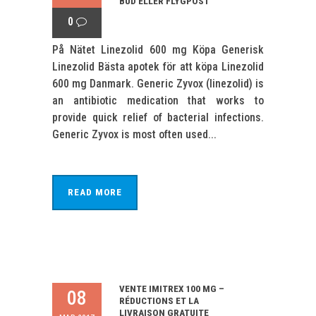
BUD ELLER FLYGPOST
0
På Nätet Linezolid 600 mg Köpa Generisk
Linezolid Bästa apotek för att köpa Linezolid
600 mg Danmark. Generic Zyvox (linezolid) is
an antibiotic medication that works to
provide quick relief of bacterial infections.
Generic Zyvox is most often used...
READ MORE
VENTE IMITREX 100 MG –
08
RÉDUCTIONS ET LA
LIVRAISON GRATUITE