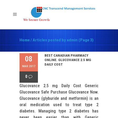
Home
/
Articles posted by admin
(Page 3)
BEST CANADIAN PHARMACY
08
ONLINE. GLUCOVANCE 2.5 MG
DAILY COST
MAR 2017
0
Glucovance 2.5 mg Daily Cost Generic
Glucovance Safe Purchase Glucovance Now.
Glucovance (glyburide and metformin) is an
oral medication used to treat type 2
diabetes. Managing type 2 diabetes has
never been easier than with Generic