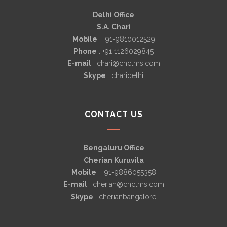
Delhi Office
S.A. Chari
Mobile
: +91-9810012529
Phone
: +91 1126029845
E-mail
: chari@cnctms.com
Skype
: charidelhi
CONTACT US
Bengaluru Office
Cherian Kuruvila
Mobile
: +91-9886055358
E-mail
: cherian@cnctms.com
Skype
: cherianbangalore