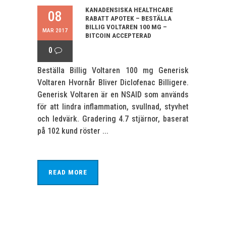
KANADENSISKA HEALTHCARE
08
RABATT APOTEK – BESTÄLLA
BILLIG VOLTAREN 100 MG –
MAR 2017
BITCOIN ACCEPTERAD
0
Beställa Billig Voltaren 100 mg Generisk
Voltaren Hvornår Bliver Diclofenac Billigere.
Generisk Voltaren är en NSAID som används
för att lindra inflammation, svullnad, styvhet
och ledvärk. Gradering 4.7 stjärnor, baserat
på 102 kund röster ...
READ MORE