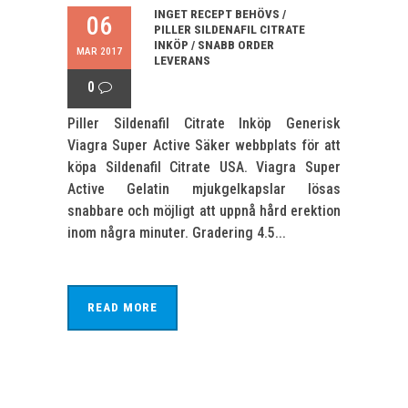
INGET RECEPT BEHÖVS /
06
PILLER SILDENAFIL CITRATE
INKÖP / SNABB ORDER
MAR 2017
LEVERANS
0
Piller Sildenafil Citrate Inköp Generisk
Viagra Super Active Säker webbplats för att
köpa Sildenafil Citrate USA. Viagra Super
Active Gelatin mjukgelkapslar lösas
snabbare och möjligt att uppnå hård erektion
inom några minuter. Gradering 4.5...
READ MORE