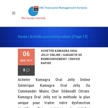
Home
/
Articles posted by admin
(Page 17)
ACHETER KAMAGRA ORAL
06
JELLY ONLINE / GARANTIE DE
REMBOURSEMENT / ENVOIE
MAR 2017
RAPIDE
0
Acheter Kamagra Oral Jelly Online
Générique Kamagra Oral Jelly Ou
Commander Moins Cher Sildenafil Citrate.
Kamagra Oral Jelly est la méthode la plus
unique pour traiter votre dysfonction