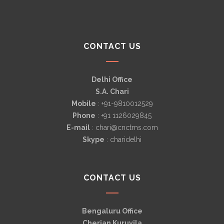
CONTACT US
Delhi Office
S.A. Chari
Mobile
: +91-9810012529
Phone
: +91 1126029845
E-mail
: chari@cnctms.com
Skype
: charidelhi
CONTACT US
Bengaluru Office
Cherian Kuruvila