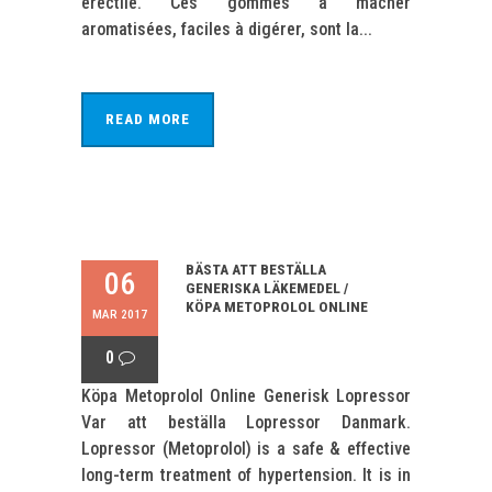
érectile. Ces gommes à mâcher
aromatisées, faciles à digérer, sont la...
READ MORE
BÄSTA ATT BESTÄLLA
06
GENERISKA LÄKEMEDEL /
KÖPA METOPROLOL ONLINE
MAR 2017
0
Köpa Metoprolol Online Generisk Lopressor
Var att beställa Lopressor Danmark.
Lopressor (Metoprolol) is a safe & effective
long-term treatment of hypertension. It is in