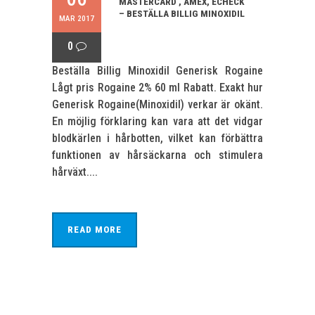
MASTERCARD , AMEX, ECHECK
– BESTÄLLA BILLIG MINOXIDIL
MAR 2017
0
Beställa Billig Minoxidil Generisk Rogaine
Lågt pris Rogaine 2% 60 ml Rabatt. Exakt hur
Generisk Rogaine(Minoxidil) verkar är okänt.
En möjlig förklaring kan vara att det vidgar
blodkärlen i hårbotten, vilket kan förbättra
funktionen av hårsäckarna och stimulera
hårväxt....
READ MORE