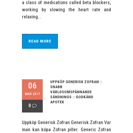
a class of medications called beta blockers,
working by slowing the heart rate and
relaxing...
READ MORE
UPPKÖP GENERISK ZOFRAN ::
06
SNABB
VÄRLDSOMSPÄNNANDE
MAR 2017
SÄNDNINGS :: GODKÄND
APOTEK
0
Uppköp Generisk Zofran Generisk Zofran Var
man kan köpa Zofran piller. Generic Zofran