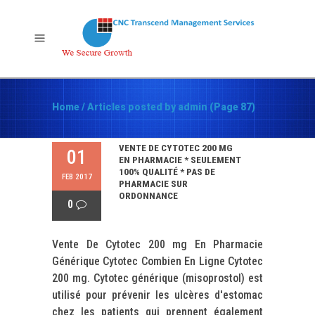
Home
/
Articles posted by admin
(Page 87)
VENTE DE CYTOTEC 200 MG
01
EN PHARMACIE * SEULEMENT
100% QUALITÉ * PAS DE
FEB 2017
PHARMACIE SUR
ORDONNANCE
0
Vente De Cytotec 200 mg En Pharmacie
Générique Cytotec Combien En Ligne Cytotec
200 mg. Cytotec générique (misoprostol) est
utilisé pour prévenir les ulcères d'estomac
chez les patients qui prennent également