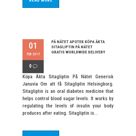
READ MORE
PÅ NÄTET APOTEK KÖPA ÄKTA
01
SITAGLIPTIN PÅ NÄTET
GRATIS WORLDWIDE DELIVERY
FEB 2017
0
Köpa Äkta Sitagliptin På Nätet Generisk
Januvia Om att få Sitagliptin Helsingborg.
Sitagliptin is an oral diabetes medicine that
helps control blood sugar levels. It works by
regulating the levels of insulin your body
produces after eating. Sitagliptin is...