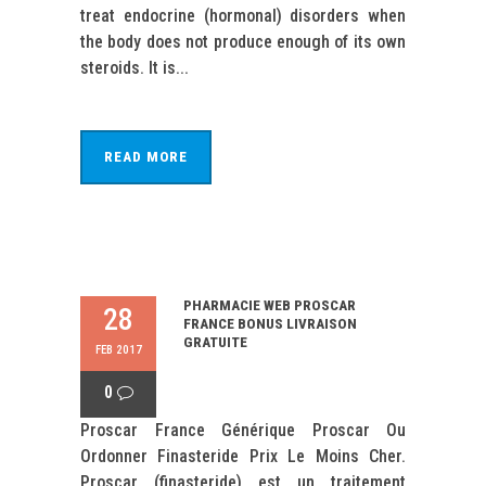
treat endocrine (hormonal) disorders when
the body does not produce enough of its own
steroids. It is...
READ MORE
PHARMACIE WEB PROSCAR
28
FRANCE BONUS LIVRAISON
GRATUITE
FEB 2017
0
Proscar France Générique Proscar Ou
Ordonner Finasteride Prix Le Moins Cher.
Proscar (finasteride) est un traitement