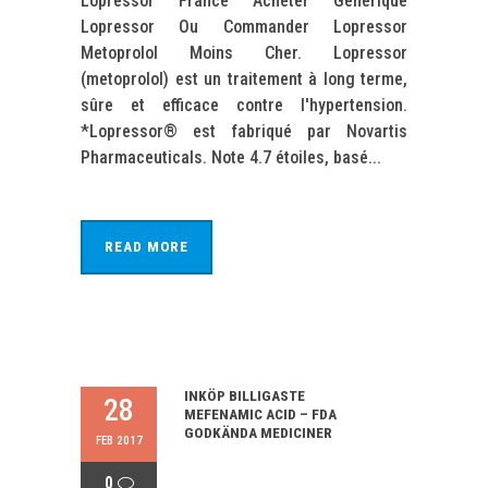
Lopressor France Acheter Générique
Lopressor Ou Commander Lopressor
Metoprolol Moins Cher. Lopressor
(metoprolol) est un traitement à long terme,
sûre et efficace contre l'hypertension.
*Lopressor® est fabriqué par Novartis
Pharmaceuticals. Note 4.7 étoiles, basé...
READ MORE
INKÖP BILLIGASTE
28
MEFENAMIC ACID – FDA
GODKÄNDA MEDICINER
FEB 2017
0