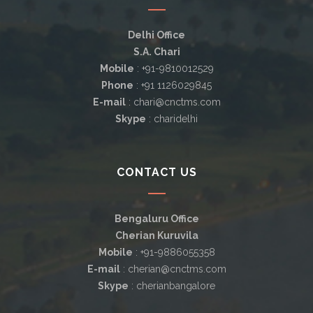
Delhi Office
S.A. Chari
Mobile
: +91-9810012529
Phone
: +91 1126029845
E-mail
: chari@cnctms.com
Skype
: charidelhi
CONTACT US
Bengaluru Office
Cherian Kuruvila
Mobile
: +91-9886055358
E-mail
: cherian@cnctms.com
Skype
: cherianbangalore