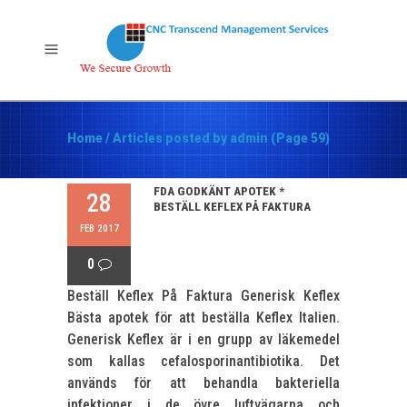
Home
/
Articles posted by admin
(Page 59)
FDA GODKÄNT APOTEK *
28
BESTÄLL KEFLEX PÅ FAKTURA
FEB 2017
0
Beställ Keflex På Faktura Generisk Keflex
Bästa apotek för att beställa Keflex Italien.
Generisk Keflex är i en grupp av läkemedel
som kallas cefalosporinantibiotika. Det
används för att behandla bakteriella
infektioner i de övre luftvägarna och