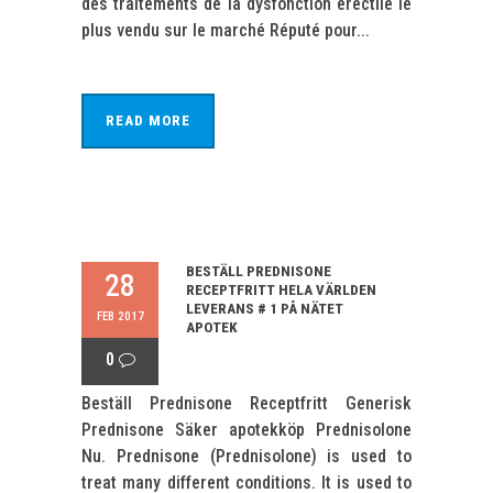
des traitements de la dysfonction érectile le
plus vendu sur le marché Réputé pour...
READ MORE
BESTÄLL PREDNISONE
28
RECEPTFRITT HELA VÄRLDEN
LEVERANS # 1 PÅ NÄTET
FEB 2017
APOTEK
0
Beställ Prednisone Receptfritt Generisk
Prednisone Säker apotekköp Prednisolone
Nu. Prednisone (Prednisolone) is used to
treat many different conditions. It is used to