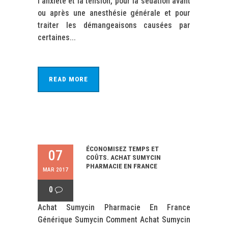
l'anxiété et la tension, pour la sédation avant
ou après une anesthésie générale et pour
traiter les démangeaisons causées par
certaines...
READ MORE
ÉCONOMISEZ TEMPS ET
07
COÛTS. ACHAT SUMYCIN
PHARMACIE EN FRANCE
MAR 2017
0
Achat Sumycin Pharmacie En France
Générique Sumycin Comment Achat Sumycin