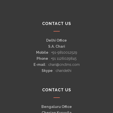
CONTACT US
Delhi Office
S.A. Chari
Mobile
: +91-9810012529
Phone
: +91 1126029845
E-mail
: chari@cnctms.com
Skype
: charidelhi
CONTACT US
Bengaluru Office
Cherian Kuruvila