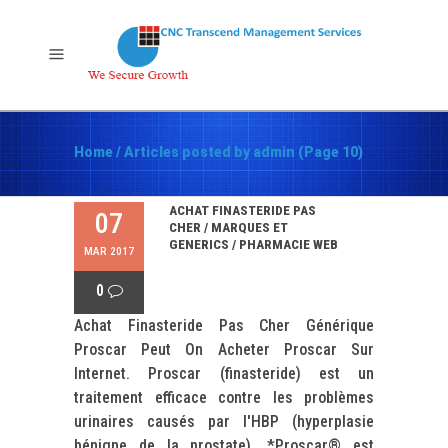
Home
/
Articles posted by admin
(Page 10)
ACHAT FINASTERIDE PAS
07
CHER / MARQUES ET
GENERICS / PHARMACIE WEB
MAR 2017
0
Achat Finasteride Pas Cher Générique
Proscar Peut On Acheter Proscar Sur
Internet. Proscar (finasteride) est un
traitement efficace contre les problèmes
urinaires causés par l'HBP (hyperplasie
bénigne de la prostate). *Proscar® est