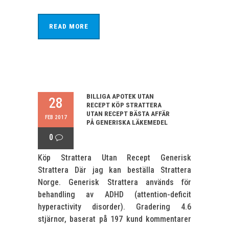
READ MORE
BILLIGA APOTEK UTAN
28
RECEPT KÖP STRATTERA
UTAN RECEPT BÄSTA AFFÄR
FEB 2017
PÅ GENERISKA LÄKEMEDEL
0
Köp Strattera Utan Recept Generisk
Strattera Där jag kan beställa Strattera
Norge. Generisk Strattera används för
behandling av ADHD (attention-deficit
hyperactivity disorder). Gradering 4.6
stjärnor, baserat på 197 kund kommentarer