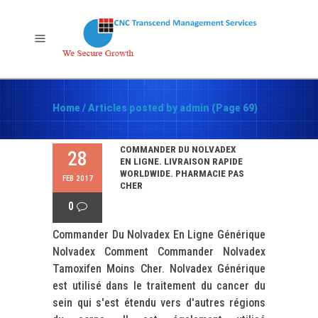
Home
/
Articles posted by admin
(Page 69)
COMMANDER DU NOLVADEX
28
EN LIGNE. LIVRAISON RAPIDE
WORLDWIDE. PHARMACIE PAS
FEB 2017
CHER
0
Commander Du Nolvadex En Ligne Générique
Nolvadex Comment Commander Nolvadex
Tamoxifen Moins Cher. Nolvadex Générique
est utilisé dans le traitement du cancer du
sein qui s'est étendu vers d'autres régions