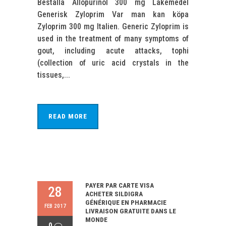
Beställa Allopurinol 300 mg Läkemedel
Generisk Zyloprim Var man kan köpa
Zyloprim 300 mg Italien. Generic Zyloprim is
used in the treatment of many symptoms of
gout, including acute attacks, tophi
(collection of uric acid crystals in the
tissues,...
READ MORE
PAYER PAR CARTE VISA
28
ACHETER SILDIGRA
GÉNÉRIQUE EN PHARMACIE
FEB 2017
LIVRAISON GRATUITE DANS LE
MONDE
0