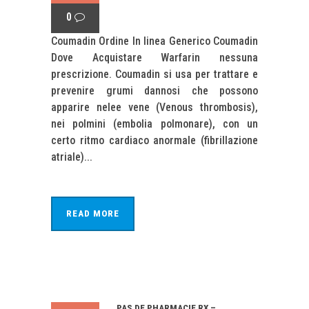
0
Coumadin Ordine In linea Generico Coumadin
Dove Acquistare Warfarin nessuna
prescrizione. Coumadin si usa per trattare e
prevenire grumi dannosi che possono
apparire nelee vene (Venous thrombosis),
nei polmini (embolia polmonare), con un
certo ritmo cardiaco anormale (fibrillazione
atriale)...
READ MORE
PAS DE PHARMACIE RX –