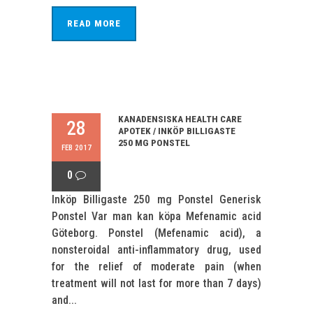
READ MORE
KANADENSISKA HEALTH CARE
28
APOTEK / INKÖP BILLIGASTE
250 MG PONSTEL
FEB 2017
0
Inköp Billigaste 250 mg Ponstel Generisk
Ponstel Var man kan köpa Mefenamic acid
Göteborg. Ponstel (Mefenamic acid), a
nonsteroidal anti-inflammatory drug, used
for the relief of moderate pain (when
treatment will not last for more than 7 days)
and...