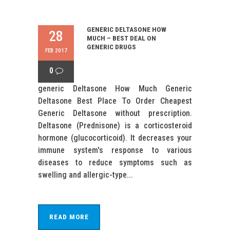
GENERIC DELTASONE HOW
28
MUCH – BEST DEAL ON
GENERIC DRUGS
FEB 2017
0
generic Deltasone How Much Generic
Deltasone Best Place To Order Cheapest
Generic Deltasone without prescription.
Deltasone (Prednisone) is a corticosteroid
hormone (glucocorticoid). It decreases your
immune system's response to various
diseases to reduce symptoms such as
swelling and allergic-type...
READ MORE