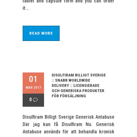
tablet and capsule form and you can order
it...
READ MORE
DISULFIRAM BILLIGT SVERIGE
01
:: SNABB WORLDWIDE
DELIVERY :: LICENSIERADE
MAR 2017
OCH GENERISKA PRODUKTER
FÖR FÖRSÄLJNING
0
Disulfiram Billigt Sverige Generisk Antabuse
Där jag kan få Disulfiram Nu. Generisk
Antabuse används för att behandla kronisk