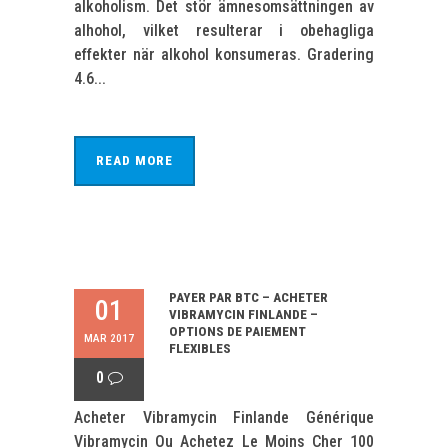
alkoholism. Det stör ämnesomsättningen av
alhohol, vilket resulterar i obehagliga
effekter när alkohol konsumeras. Gradering
4.6...
READ MORE
PAYER PAR BTC – ACHETER
01
VIBRAMYCIN FINLANDE –
OPTIONS DE PAIEMENT
MAR 2017
FLEXIBLES
0
Acheter Vibramycin Finlande Générique
Vibramycin Ou Achetez Le Moins Cher 100