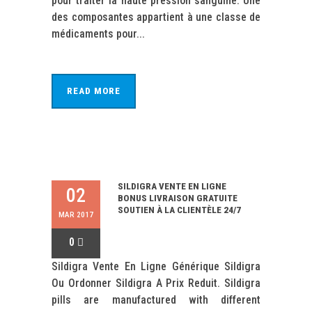
pour traiter la haute pression sanguine. Une
des composantes appartient à une classe de
médicaments pour...
READ MORE
SILDIGRA VENTE EN LIGNE
02
BONUS LIVRAISON GRATUITE
SOUTIEN À LA CLIENTÈLE 24/7
MAR 2017
0
Sildigra Vente En Ligne Générique Sildigra
Ou Ordonner Sildigra A Prix Reduit. Sildigra
pills are manufactured with different