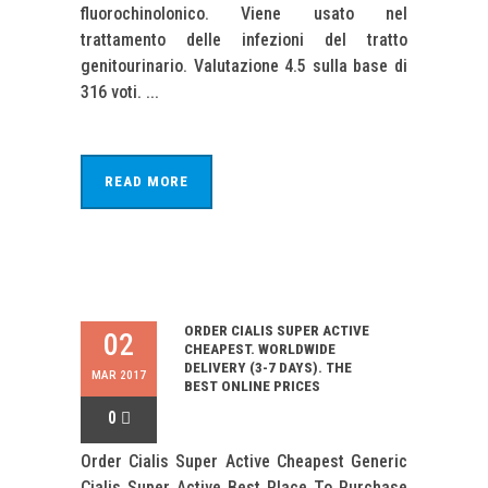
fluorochinolonico. Viene usato nel
trattamento delle infezioni del tratto
genitourinario. Valutazione 4.5 sulla base di
316 voti. ...
READ MORE
ORDER CIALIS SUPER ACTIVE
02
CHEAPEST. WORLDWIDE
DELIVERY (3-7 DAYS). THE
MAR 2017
BEST ONLINE PRICES
0
Order Cialis Super Active Cheapest Generic
Cialis Super Active Best Place To Purchase