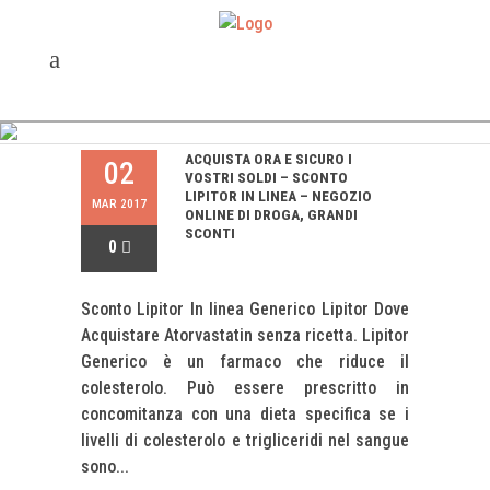
Home
/
Articles posted by admin
(Page 36)
ACQUISTA ORA E SICURO I
02
VOSTRI SOLDI – SCONTO
LIPITOR IN LINEA – NEGOZIO
MAR 2017
ONLINE DI DROGA, GRANDI
SCONTI
0
Sconto Lipitor In linea Generico Lipitor Dove
Acquistare Atorvastatin senza ricetta. Lipitor
Generico è un farmaco che riduce il
colesterolo. Può essere prescritto in
concomitanza con una dieta specifica se i
livelli di colesterolo e trigliceridi nel sangue
sono...