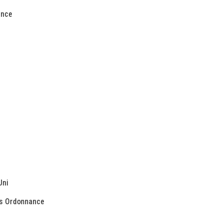
ance
Uni
ns Ordonnance