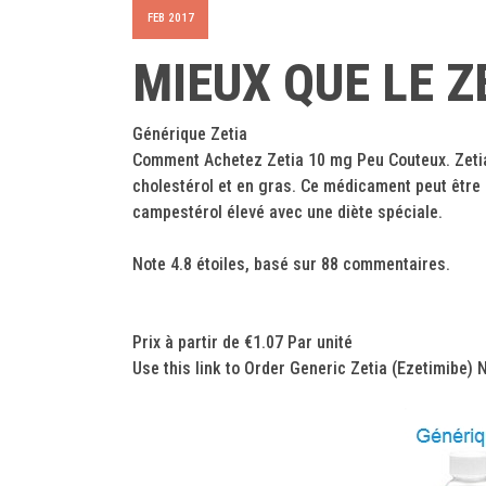
FEB 2017
MIEUX QUE LE Z
Générique Zetia
Comment Achetez Zetia 10 mg Peu Couteux. Zetia G
cholestérol et en gras. Ce médicament peut être u
campestérol élevé avec une diète spéciale.
Note
4.8
étoiles, basé sur
88
commentaires.
Prix à partir de
€1.07
Par unité
Use this link to Order Generic Zetia (Ezetimibe)