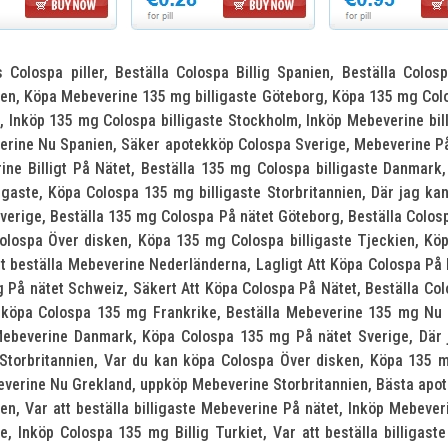
s Colospa piller, Beställa Colospa Billig Spanien, Beställa Colo
en, Köpa Mebeverine 135 mg billigaste Göteborg, Köpa 135 mg Col
nköp 135 mg Colospa billigaste Stockholm, Inköp Mebeverine billi
erine Nu Spanien, Säker apotekköp Colospa Sverige, Mebeverine På
ine Billigt På Nätet, Beställa 135 mg Colospa billigaste Danmark
gaste, Köpa Colospa 135 mg billigaste Storbritannien, Där jag ka
Sverige, Beställa 135 mg Colospa På nätet Göteborg, Beställa Colo
olospa Över disken, Köpa 135 mg Colospa billigaste Tjeckien, Kö
att beställa Mebeverine Nederländerna, Lagligt Att Köpa Colospa På
g På nätet Schweiz, Säkert Att Köpa Colospa På Nätet, Beställa Co
t köpa Colospa 135 mg Frankrike, Beställa Mebeverine 135 mg Nu G
Mebeverine Danmark, Köpa Colospa 135 mg På nätet Sverige, Där 
Storbritannien, Var du kan köpa Colospa Över disken, Köpa 135 mg
erine Nu Grekland, uppköp Mebeverine Storbritannien, Bästa apot
en, Var att beställa billigaste Mebeverine På nätet, Inköp Mebeve
Inköp Colospa 135 mg Billig Turkiet, Var att beställa billigaste