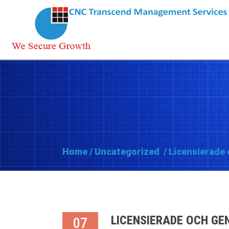
Home
/
Uncategorized
/
Licensierade 
LICENSIERADE OCH GE
07