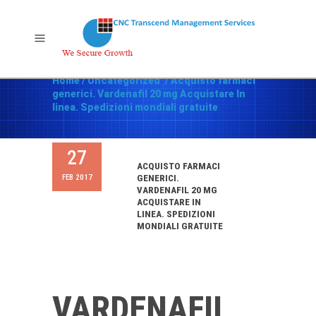
Home
/
Uncategorized
/
Acquisto farmaci
generici. Vardenafil 20 mg Acquistare In
linea. Spedizioni mondiali gratuite
27
ACQUISTO FARMACI
FEB 2017
GENERICI.
VARDENAFIL 20 MG
ACQUISTARE IN
LINEA. SPEDIZIONI
MONDIALI GRATUITE
VARDENAFIL