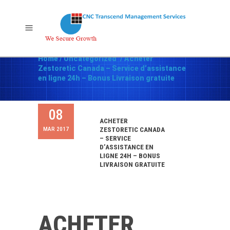
Home
/
Uncategorized
/
Acheter
Zestoretic Canada – Service d’assistance
en ligne 24h – Bonus Livraison gratuite
08
ACHETER
MAR 2017
ZESTORETIC CANADA
– SERVICE
D’ASSISTANCE EN
LIGNE 24H – BONUS
LIVRAISON GRATUITE
ACHETER