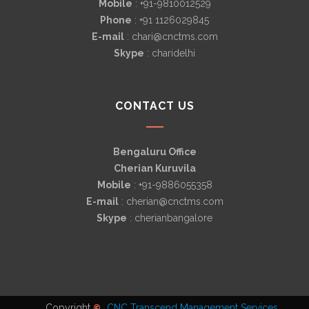
Mobile
: +91-9810012529
Phone
: +91 1126029845
E-mail
: chari@cnctms.com
Skype
: charidelhi
CONTACT US
Bengaluru Office
Cherian Kuruvila
Mobile
: +91-9886055358
E-mail
: cherian@cnctms.com
Skype
: cherianbangalore
Copyright
CNC Transcend Management Services
©